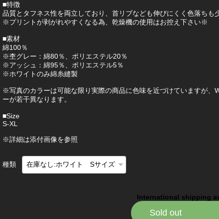
■特徴
品質とタフネス性を両立しており、首リブなども伸びにくく色落ちも
※プリントが剥がれやすくなる為、乾燥機の使用はお控え下さい※
■素材
綿100％
※杢グレー：綿80％、ポリエステル20％
※アッシュ：綿95％、ポリエステル5％
※ホワイトのみ綿糸縫製
※写真のカラーは可能な限り実際の商品に色味を近づけていますが、W
ーが若干異なります。
■Size
S-XL
※詳細は添付画像を参照
種類
International shipping a
Sold out