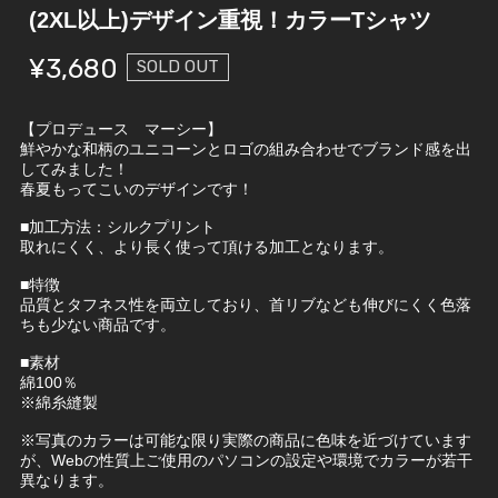
(2XL以上)デザイン重視！カラーTシャツ
¥3,680
SOLD OUT
【プロデュース マーシー】
鮮やかな和柄のユニコーンとロゴの組み合わせでブランド感を出
してみました！
春夏もってこいのデザインです！
■加工方法：シルクプリント
取れにくく、より長く使って頂ける加工となります。
■特徴
品質とタフネス性を両立しており、首リブなども伸びにくく色落
ちも少ない商品です。
■素材
綿100％
※綿糸縫製
※写真のカラーは可能な限り実際の商品に色味を近づけています
が、Webの性質上ご使用のパソコンの設定や環境でカラーが若干
異なります。