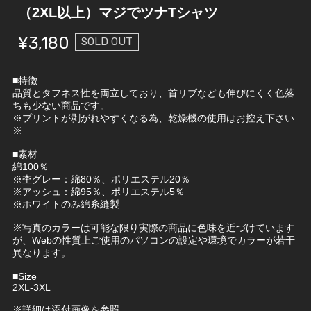
（2XL以上）マジでツナTシャツ
¥3,180
SOLD OUT
■特徴
品質とタフネス性を両立しており、首リブなども伸びにくく色落
ちも少ない商品です。
※プリントが剥がれやすくなる為、乾燥機の使用はお控え下さい
※
■素材
綿100％
※杢グレー：綿80％、ポリエステル20％
※アッシュ：綿95％、ポリエステル5％
※ホワイトのみ綿糸縫製
※写真のカラーは可能な限り実際の商品に色味を近づけています
が、Webの性質上ご使用のパソコンの設定や環境でカラーが若干
異なります。
■Size
2XL-3XL
※詳細は添付画像を参照