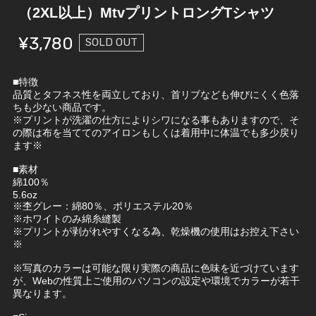
（2XL以上）MtvプリントロングTシャツ
¥3,780
SOLD OUT
■特徴
品質とタフネス性を両立しており、首リブなども伸びにくく色落
ちも少ない商品です。
※プリントが洗濯の仕方によりシワになる事もありますので、そ
の際は布を当ててのアイロンもしくは着用中に体温でも多少戻り
ます※
■素材
綿100％
5.6oz
※杢グレー：綿80％、ポリエステル20％
※ホワイトのみ綿糸縫製
※プリントが剥がれやすくなる為、乾燥機の使用はお控え下さい
※
※写真のカラーは可能な限り実際の商品に色味を近づけています
が、Webの性質上ご使用のパソコンの設定や環境でカラーが若干
異なります。