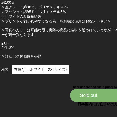
綿100％
※杢グレー：綿80％、ポリエステル20％
※アッシュ：綿95％、ポリエステル5％
※ホワイトのみ綿糸縫製
※プリントが剥がれやすくなる為、乾燥機の使用はお控え下さい※
※写真のカラーは可能な限り実際の商品に色味を近づけていますが、W
ーが若干異なります。
■Size
2XL-3XL
※詳細は添付画像を参照
種類
International shipping a
Sold out
日本国内にお住まいの