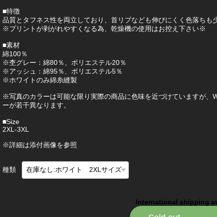
■特徴
品質とタフネス性を両立しており、首リブなども伸びにくく色落ちも
※プリントが剥がれやすくなる為、乾燥機の使用はお控え下さい※
■素材
綿100％
※杢グレー：綿80％、ポリエステル20％
※アッシュ：綿95％、ポリエステル5％
※ホワイトのみ綿糸縫製
※写真のカラーは可能な限り実際の商品に色味を近づけていますが、W
ーが若干異なります。
■Size
2XL-3XL
※詳細は添付画像を参照
種類
International shipping a