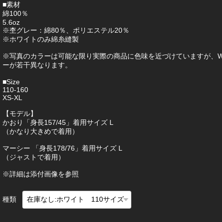
■素材
綿100％
5.6oz
※杢グレー：綿80％、ポリエステル20％
※ホワイトのみ綿糸縫製
※写真のカラーは可能な限り実際の商品に色味を近づけていますが、W
ーが若干異なります。
■Size
110-160
XS-XL
【モデル】
かおり「身長157/45」着用サイズ L
（かなり大きめで着用）
マーシー 「身長178/76」着用サイズ L
（ジャストで着用）
※詳細は添付画像を参照
種類