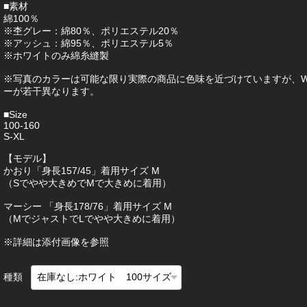
■素材
綿100％
※杢グレー：綿80％、ポリエステル20％
※アッシュ：綿95％、ポリエステル5％
※ホワイトのみ綿糸縫製
※写真のカラーは可能な限り実際の商品に色味を近づけていますが、W
ーが若干異なります。
■Size
100-160
S-XL
【モデル】
かおり「身長157/45」着用サイズ M
（Sでやや大きめでMで大きめに着用）
マーシー 「身長178/76」着用サイズ M
（MでジャストでLでやや大きめに着用）
※詳細は添付画像を参照
種類